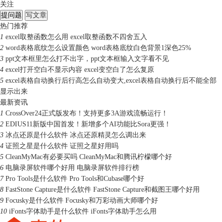
关注
提问题
写文章
热门推荐
1
excel取整函数怎么用 excel取整函数不四舍五入
2
word表格底纹怎么设置颜色 word表格底纹白色背景1深色25%
3
ppt文本框里怎么打不出字，ppt文本框输入文字看不见
4
excel打开空白不显示内容 excel变空白了怎么复原
5
excel表格自动换行后行高怎么自动变大,excel表格自动换行后不能全部
显示出来
最新资讯
1
CrossOver24正式版发布！支持更多3A游戏流畅运行！
2
EDIUS11新版中国首发！新增多个AI功能比Sora更强！
3
冰点还原是什么软件 冰点还原精灵怎么调出来
4
证照之星是什么软件 证照之星好用吗
5
CleanMyMac有必要买吗 CleanMyMac和腾讯柠檬哪个好
6
电脑录屏软件哪个好用 电脑录屏软件排行榜
7
Pro Tools是什么软件 Pro Tools和Cubase哪个好
8
FastStone Capture是什么软件 FastStone Capture和截图王哪个好用
9
Focusky是什么软件 Focusky和万彩动画大师哪个好
10
iFonts字体助手是什么软件 iFonts字体助手怎么用