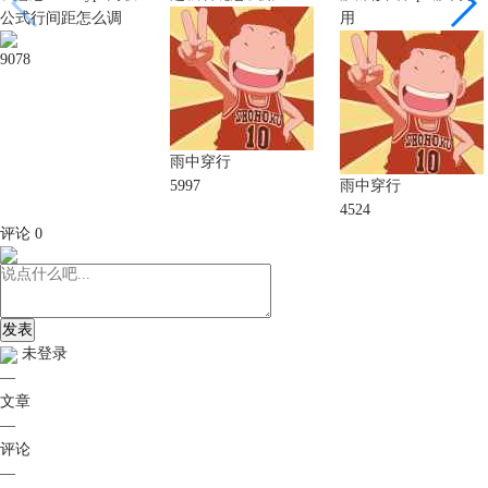
公式行间距怎么调
用
9078
雨中穿行
5997
雨中穿行
4524
评论
0
发表
未登录
—
文章
—
评论
—