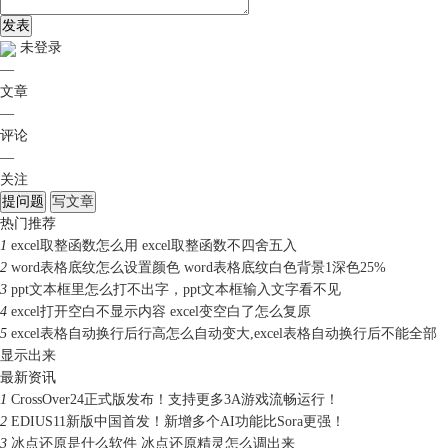
发表
未登录
—
文章
—
评论
—
关注
提问题
写文章
热门推荐
1
excel取整函数怎么用 excel取整函数不四舍五入
2
word表格底纹怎么设置颜色 word表格底纹白色背景1深色25%
3
ppt文本框里怎么打不出字，ppt文本框输入文字看不见
4
excel打开空白不显示内容 excel变空白了怎么复原
5
excel表格自动换行后行高怎么自动变大,excel表格自动换行后不能全部
显示出来
最新资讯
1
CrossOver24正式版发布！支持更多3A游戏流畅运行！
2
EDIUS11新版中国首发！新增多个AI功能比Sora更强！
3
冰点还原是什么软件 冰点还原精灵怎么调出来