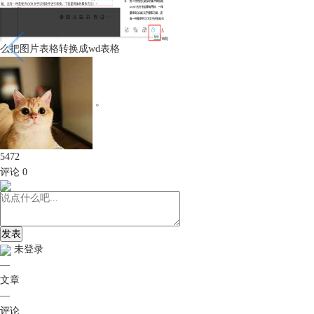
么把图片表格转换成wd表格
。
5472
评论
0
发表
未登录
—
文章
—
评论