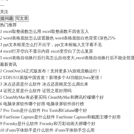
—
关注
提问题
写文章
热门推荐
1
excel取整函数怎么用 excel取整函数不四舍五入
2
word表格底纹怎么设置颜色 word表格底纹白色背景1深色25%
3
ppt文本框里怎么打不出字，ppt文本框输入文字看不见
4
excel打开空白不显示内容 excel变空白了怎么复原
5
excel表格自动换行后行高怎么自动变大,excel表格自动换行后不能全部
最新资讯
1
CrossOver24正式版发布！支持更多3A游戏流畅运行！
2
EDIUS11新版中国首发！新增多个AI功能比Sora更强！
3
冰点还原是什么软件 冰点还原精灵怎么调出来
4
证照之星是什么软件 证照之星好用吗
5
CleanMyMac有必要买吗 CleanMyMac和腾讯柠檬哪个好
6
电脑录屏软件哪个好用 电脑录屏软件排行榜
7
Pro Tools是什么软件 Pro Tools和Cubase哪个好
8
FastStone Capture是什么软件 FastStone Capture和截图王哪个好用
9
Focusky是什么软件 Focusky和万彩动画大师哪个好
10
iFonts字体助手是什么软件 iFonts字体助手怎么用