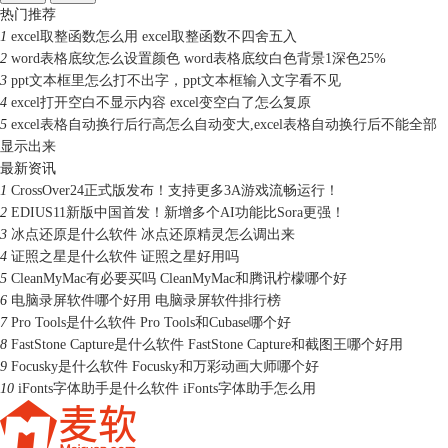
热门推荐
1
excel取整函数怎么用 excel取整函数不四舍五入
2
word表格底纹怎么设置颜色 word表格底纹白色背景1深色25%
3
ppt文本框里怎么打不出字，ppt文本框输入文字看不见
4
excel打开空白不显示内容 excel变空白了怎么复原
5
excel表格自动换行后行高怎么自动变大,excel表格自动换行后不能全部
显示出来
最新资讯
1
CrossOver24正式版发布！支持更多3A游戏流畅运行！
2
EDIUS11新版中国首发！新增多个AI功能比Sora更强！
3
冰点还原是什么软件 冰点还原精灵怎么调出来
4
证照之星是什么软件 证照之星好用吗
5
CleanMyMac有必要买吗 CleanMyMac和腾讯柠檬哪个好
6
电脑录屏软件哪个好用 电脑录屏软件排行榜
7
Pro Tools是什么软件 Pro Tools和Cubase哪个好
8
FastStone Capture是什么软件 FastStone Capture和截图王哪个好用
9
Focusky是什么软件 Focusky和万彩动画大师哪个好
10
iFonts字体助手是什么软件 iFonts字体助手怎么用