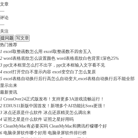
文章
—
评论
—
关注
提问题
写文章
热门推荐
1
excel取整函数怎么用 excel取整函数不四舍五入
2
word表格底纹怎么设置颜色 word表格底纹白色背景1深色25%
3
ppt文本框里怎么打不出字，ppt文本框输入文字看不见
4
excel打开空白不显示内容 excel变空白了怎么复原
5
excel表格自动换行后行高怎么自动变大,excel表格自动换行后不能全部
显示出来
最新资讯
1
CrossOver24正式版发布！支持更多3A游戏流畅运行！
2
EDIUS11新版中国首发！新增多个AI功能比Sora更强！
3
冰点还原是什么软件 冰点还原精灵怎么调出来
4
证照之星是什么软件 证照之星好用吗
5
CleanMyMac有必要买吗 CleanMyMac和腾讯柠檬哪个好
6
电脑录屏软件哪个好用 电脑录屏软件排行榜