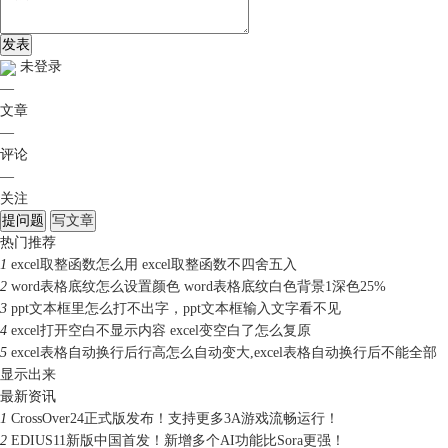
发表
未登录
—
文章
—
评论
—
关注
提问题
写文章
热门推荐
1
excel取整函数怎么用 excel取整函数不四舍五入
2
word表格底纹怎么设置颜色 word表格底纹白色背景1深色25%
3
ppt文本框里怎么打不出字，ppt文本框输入文字看不见
4
excel打开空白不显示内容 excel变空白了怎么复原
5
excel表格自动换行后行高怎么自动变大,excel表格自动换行后不能全部
显示出来
最新资讯
1
CrossOver24正式版发布！支持更多3A游戏流畅运行！
2
EDIUS11新版中国首发！新增多个AI功能比Sora更强！